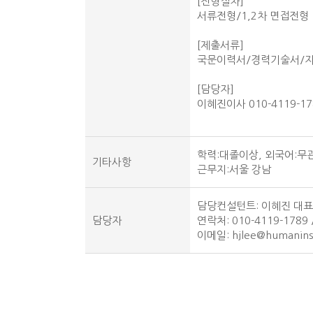
[전형절차]
서류전형/1,2차 면접전형
[제출서류]
국문이력서/경력기술서/자기소개
[담당자]
이혜진이사 010-4119-1789
학력:대졸이상, 외국어:무
기타사항
근무지:서울 강남
담당컨설턴트
: 이혜진 대
담당자
연락처
: 010-4119-1789 
이메일
:
hjlee@humanins