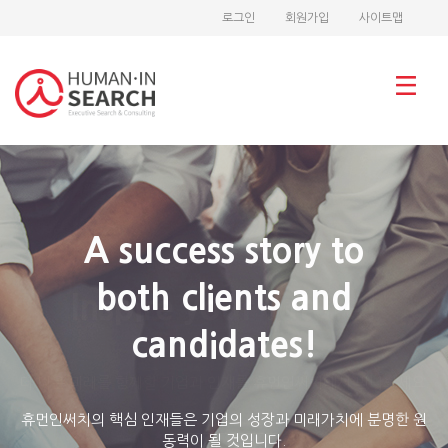
로그인
회원가입
사이트맵
A success story to
both clients and
Design your career!
Inspire your future!
candidates!
더 나은 미래를 함께할 기업과 인재를 휴먼인써치에서 만나보세요.
더욱 탄탄하고 안정된 커리어, 휴먼인써치에서 만들어 드립니다.
휴먼인써치의 핵심 인재들은 기업의 성장과 미래가치에 분명한 원
동력이 될 것입니다.
Learn More
Learn More