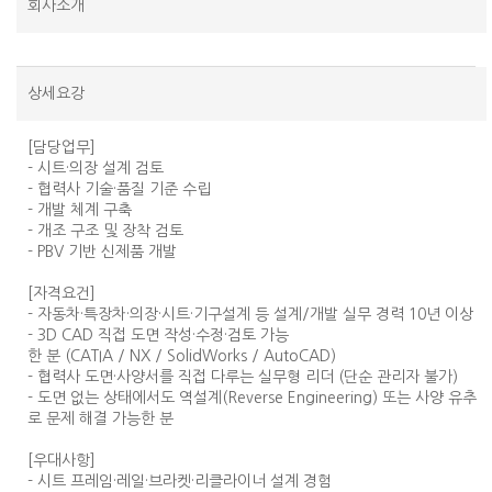
회사소개
상세요강
[담당업무]
- 시트·의장 설계 검토
- 협력사 기술·품질 기준 수립
- 개발 체계 구축
- 개조 구조 및 장착 검토
- PBV 기반 신제품 개발
[자격요건]
- 자동차·특장차·의장·시트·기구설계 등 설계/개발 실무 경력 10년 이상
- 3D CAD 직접 도면 작성·수정·검토 가능
한 분 (CATIA / NX / SolidWorks / AutoCAD)
- 협력사 도면·사양서를 직접 다루는 실무형 리더 (단순 관리자 불가)
- 도면 없는 상태에서도 역설계(Reverse Engineering) 또는 사양 유추
로 문제 해결 가능한 분
[우대사항]
- 시트 프레임·레일·브라켓·리클라이너 설계 경험