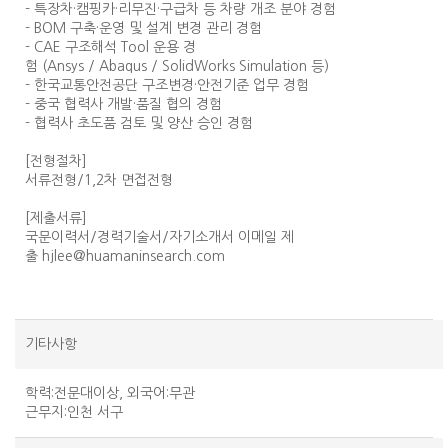
- 특장차·캠핑카·리무진·구급차 등 차량 개조 분야 경험
- BOM 구축·운영 및 설계 변경 관리 경험
- CAE 구조해석 Tool 운용 경
험 (Ansys / Abaqus / SolidWorks Simulation 등)
- 한국교통안전공단 구조변경·안전기준 업무 경험
- 중국 협력사 개발·품질 협의 경험
- 협력사 초도품 검토 및 양산 승인 경험
[전형절차]
서류전형/1,2차 면접전형
[제출서류]
국문이력서/경력기술서/자기소개서 이메일 제
출 hjlee@huamaninsearch.com
기타사항
학력:전문대이상, 외국어:무관
근무지:인천 서구