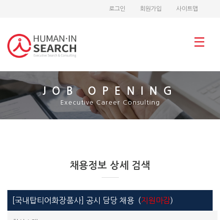
로그인
회원가입
사이트맵
JOB OPENING
Executive Career Consulting
채용정보 상세 검색
[국내탑티어화장품사] 공시 담당 채용 (
지원마감
)