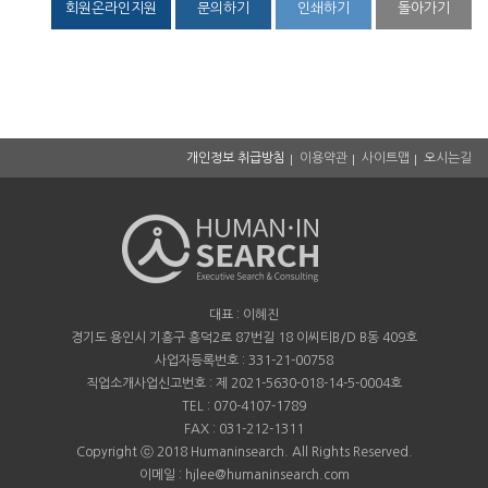
회원온라인지원
문의하기
인쇄하기
돌아가기
개인정보 취급방침
이용약관
사이트맵
오시는길
대표 : 이혜진
경기도 용인시 기흥구 흥덕2로 87번길 18 이씨티B/D B동 409호
사업자등록번호 : 331-21-00758
직업소개사업신고번호 : 제 2021-5630-018-14-5-0004호
TEL : 070-4107-1789
FAX : 031-212-1311
Copyright ⓒ 2018 Humaninsearch. All Rights Reserved.
이메일 : hjlee@humaninsearch.com