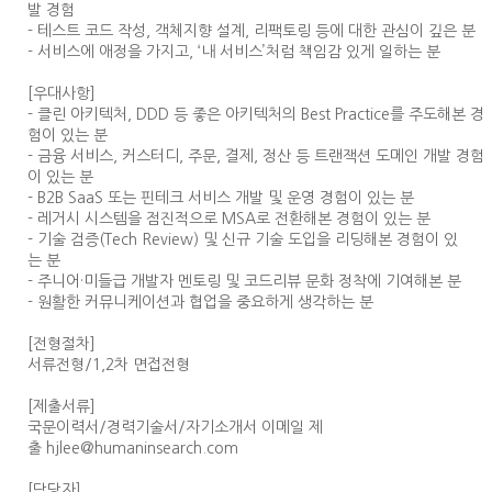
발 경험
- 테스트 코드 작성, 객체지향 설계, 리팩토링 등에 대한 관심이 깊은 분
- 서비스에 애정을 가지고, ‘내 서비스’처럼 책임감 있게 일하는 분
[우대사항]
- 클린 아키텍처, DDD 등 좋은 아키텍처의 Best Practice를 주도해본 경
험이 있는 분
- 금융 서비스, 커스터디, 주문, 결제, 정산 등 트랜잭션 도메인 개발 경험
이 있는 분
- B2B SaaS 또는 핀테크 서비스 개발 및 운영 경험이 있는 분
- 레거시 시스템을 점진적으로 MSA로 전환해본 경험이 있는 분
- 기술 검증(Tech Review) 및 신규 기술 도입을 리딩해본 경험이 있
는 분
- 주니어·미들급 개발자 멘토링 및 코드리뷰 문화 정착에 기여해본 분
- 원활한 커뮤니케이션과 협업을 중요하게 생각하는 분
[전형절차]
서류전형/1,2차 면접전형
[제출서류]
국문이력서/경력기술서/자기소개서 이메일 제
출 hjlee@humaninsearch.com
[담당자]