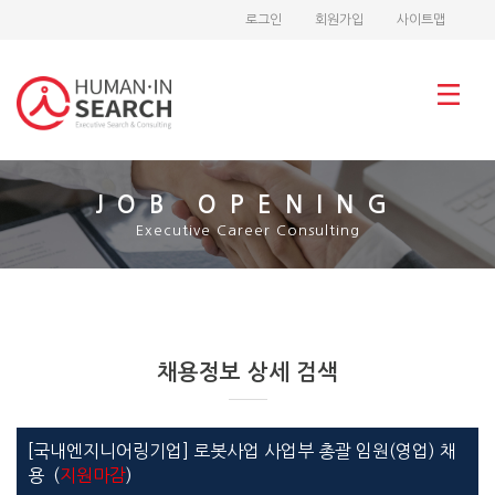
로그인
회원가입
사이트맵
JOB OPENING
Executive Career Consulting
채용정보 상세 검색
[국내엔지니어링기업] 로봇사업 사업부 총괄 임원(영업) 채
용 (
지원마감
)