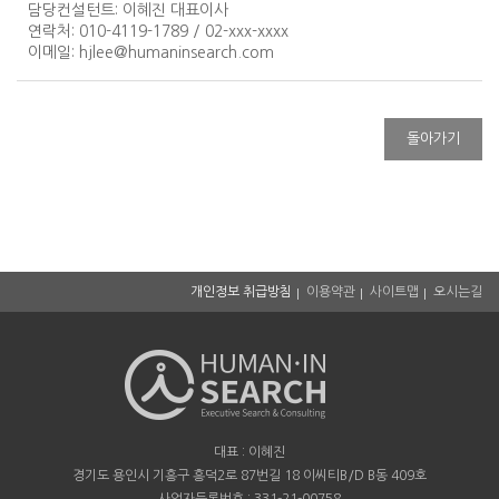
담당컨설턴트
: 이혜진 대표이사
연락처
: 010-4119-1789 / 02-xxx-xxxx
이메일
:
hjlee@humaninsearch.com
돌아가기
개인정보 취급방침
이용약관
사이트맵
오시는길
대표 : 이혜진
경기도 용인시 기흥구 흥덕2로 87번길 18 이씨티B/D B동 409호