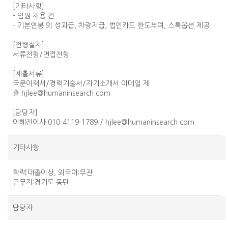
[기타사항]
- 임원 채용 건
- 기본연봉 외 성과급, 차량지급, 법인카드 한도부여, 스톡옵션 제공
[전형절차]
서류전형/면접전형
[제출서류]
국문이력서/경력기술서/자기소개서 이메일 제
출 hjlee@humaninsearch.com
[담당자]
이혜진이사 010-4119-1789 / hjlee@humaninsearch.com
기타사항
학력:대졸이상, 외국어:무관
근무지:경기도 동탄
담당자